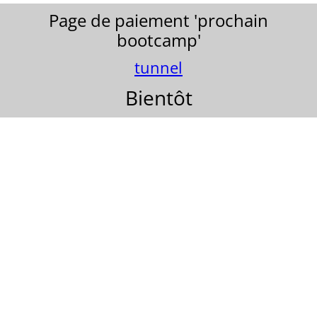
Page de paiement 'prochain
bootcamp'
tunnel
Bientôt