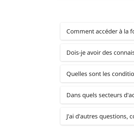
Comment accéder à la fo
Une fois l’achat effectué, vou
Dois-je avoir des connai
Pas du tout. Il y a un module
Quelles sont les conditi
Vous avez la possibilité de r
Dans quels secteurs d'act
ChatGPT peut être utilisé dans 
rédaction de contenus, l'anal
J'ai d'autres questions,
dans différents domaines pour 
Vous pouvez nous envoyer un