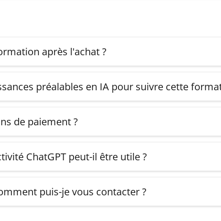
rmation après l'achat ?
s allez recevoir un mail de confirmation avec vos accès à la
ssances préalables en IA pour suivre cette format
 complet pour acquérir les bases de Chatgpt.
ons de paiement ?
ejoindre la formation en un seul paiement de
311€. à
99€
ivité ChatGPT peut-il être utile ?
de nombreux secteurs d'activité, tels que le marketing, la ven
yse de données, etc. La formation propose des cas pratiques
 comment puis-je vous contacter ?
vous aider à identifier les applications possibles dans votr
 mail à
formationgpt@gmail.com